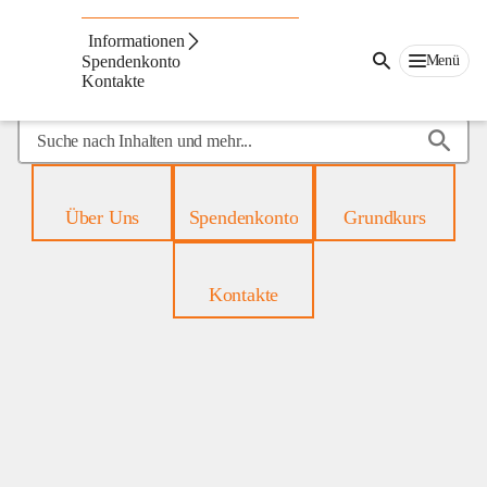
Mobiles
Hospiz
Informationen
Menü
Spendenkonto
Kontakte
Suche
nach
Inhalten
und
Über Uns
Spendenkonto
Grundkurs
mehr...
Kontakte