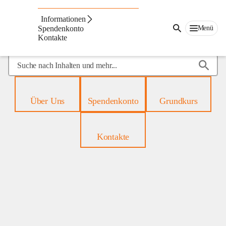
Mobiles
Hospiz
Informationen
Menü
Spendenkonto
Kontakte
Suche
nach
Inhalten
und
Über Uns
Spendenkonto
Grundkurs
mehr...
Kontakte