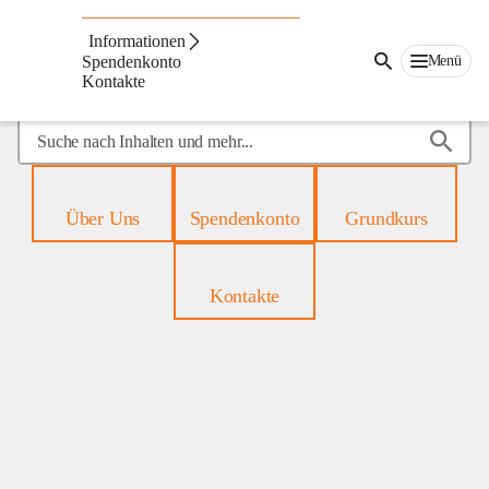
Mobiles
Hospiz
Informationen
Menü
Spendenkonto
Kontakte
Suche
nach
Inhalten
und
Über Uns
Spendenkonto
Grundkurs
mehr...
Kontakte