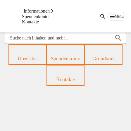
Mobiles
Hospiz
Informationen
Menü
Spendenkonto
Kontakte
Suche
nach
Inhalten
und
Über Uns
Spendenkonto
Grundkurs
mehr...
Kontakte