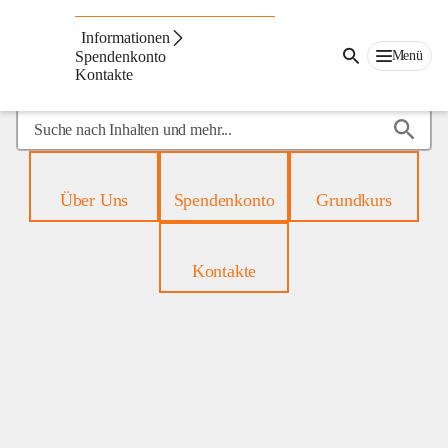
Mobiles
Hospiz
Informationen
Menü
Spendenkonto
Kontakte
Suche
nach
Inhalten
und
Über Uns
Spendenkonto
Grundkurs
mehr...
Kontakte