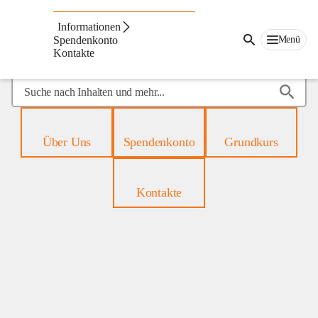
Mobiles
Hospiz
Informationen
Menü
Spendenkonto
Kontakte
Suche
nach
Inhalten
und
Über Uns
Spendenkonto
Grundkurs
mehr...
Kontakte