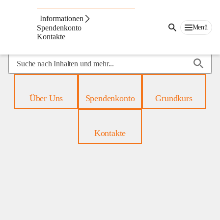
Mobiles
Hospiz
Informationen
Menü
Spendenkonto
Kontakte
Suche
nach
Inhalten
und
Über Uns
Spendenkonto
Grundkurs
mehr...
Kontakte