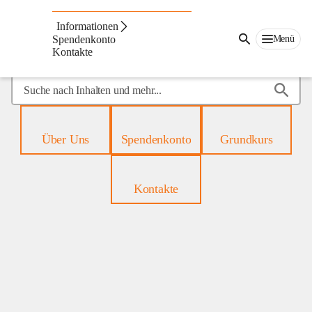
Mobiles
Hospiz
Informationen
Menü
Spendenkonto
Kontakte
Suche
nach
Inhalten
und
Über Uns
Spendenkonto
Grundkurs
mehr...
Kontakte