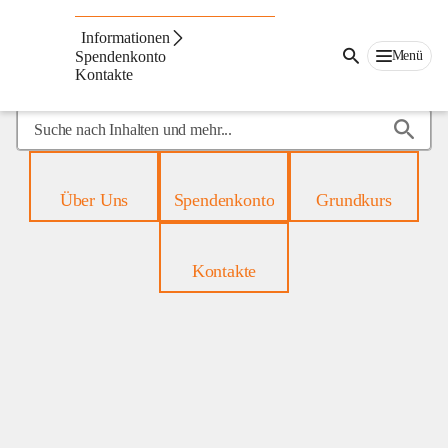
Mobiles
Hospiz
Informationen
Menü
Spendenkonto
Kontakte
Suche
nach
Inhalten
und
Über Uns
Spendenkonto
Grundkurs
mehr...
Kontakte