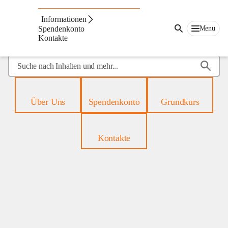
Mobiles
Hospiz
Informationen
Menü
Spendenkonto
Kontakte
Suche
nach
Inhalten
und
Über Uns
Spendenkonto
Grundkurs
mehr...
Kontakte