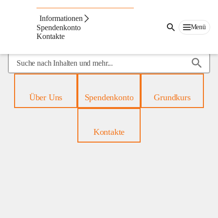
Mobiles
Hospiz
Informationen
Menü
Spendenkonto
Kontakte
Suche
nach
Inhalten
und
Über Uns
Spendenkonto
Grundkurs
mehr...
Kontakte