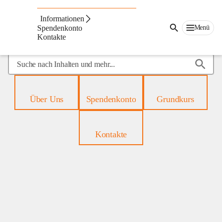
Mobiles
Hospiz
Informationen
Menü
Spendenkonto
Kontakte
Suche
nach
Inhalten
und
Über Uns
Spendenkonto
Grundkurs
mehr...
Kontakte