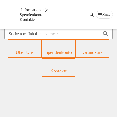
Mobiles
Hospiz
Informationen
Menü
Spendenkonto
Kontakte
Suche
nach
Inhalten
und
Über Uns
Spendenkonto
Grundkurs
mehr...
Kontakte