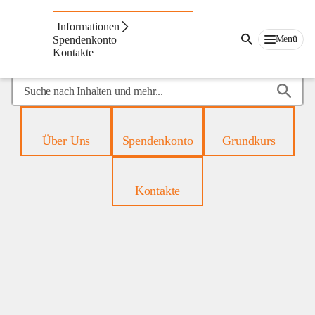
Mobiles
Hospiz
Informationen
Menü
Spendenkonto
Kontakte
Suche
nach
Inhalten
und
Über Uns
Spendenkonto
Grundkurs
mehr...
Kontakte