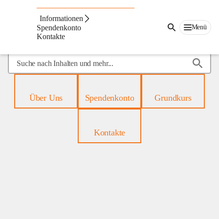
Mobiles
Hospiz
Informationen
Menü
Spendenkonto
Kontakte
Suche
nach
Inhalten
und
Über Uns
Spendenkonto
Grundkurs
mehr...
Kontakte