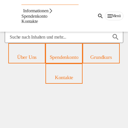
Mobiles
Hospiz
Informationen
Menü
Spendenkonto
Kontakte
Suche
nach
Inhalten
und
Über Uns
Spendenkonto
Grundkurs
mehr...
Kontakte