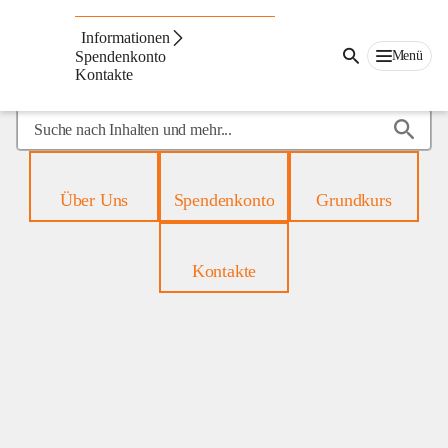
Mobiles
Hospiz
Informationen
Menü
Spendenkonto
Kontakte
Suche
nach
Inhalten
und
Über Uns
Spendenkonto
Grundkurs
mehr...
Kontakte