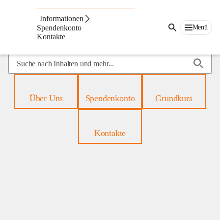
Mobiles
Hospiz
Informationen
Menü
Spendenkonto
Kontakte
Suche
nach
Inhalten
und
Über Uns
Spendenkonto
Grundkurs
mehr...
Kontakte