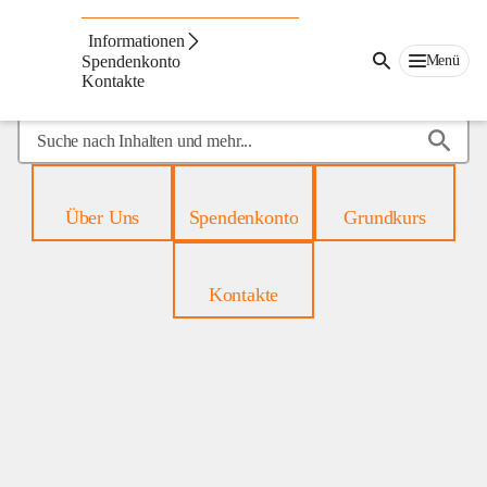
Mobiles
Hospiz
Informationen
Menü
Spendenkonto
Kontakte
Suche
nach
Inhalten
und
Über Uns
Spendenkonto
Grundkurs
mehr...
Kontakte