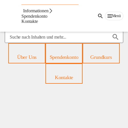
Mobiles
Hospiz
Informationen
Menü
Spendenkonto
Kontakte
Suche
nach
Inhalten
und
Über Uns
Spendenkonto
Grundkurs
mehr...
Kontakte