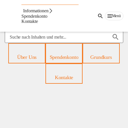
Mobiles
Hospiz
Informationen
Menü
Spendenkonto
Kontakte
Suche
nach
Inhalten
und
Über Uns
Spendenkonto
Grundkurs
mehr...
Kontakte