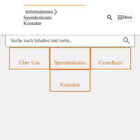
Mobiles
Hospiz
Informationen
Menü
Spendenkonto
Kontakte
Suche
nach
Inhalten
und
Über Uns
Spendenkonto
Grundkurs
mehr...
Kontakte