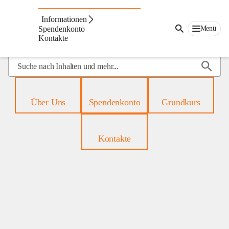
Mobiles
Hospiz
Informationen
Menü
Spendenkonto
Kontakte
Suche
nach
Inhalten
und
Über Uns
Spendenkonto
Grundkurs
mehr...
Kontakte