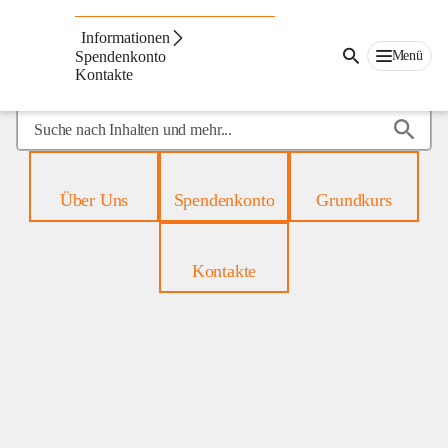
Mobiles
Hospiz
Informationen
Menü
Spendenkonto
Kontakte
Suche
nach
Inhalten
und
Über Uns
Spendenkonto
Grundkurs
mehr...
Kontakte